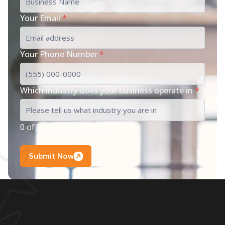
Your Email
*
Your Phone Number
*
Which industry does your business operate in
*
0 of 200 max characters
Submit Now